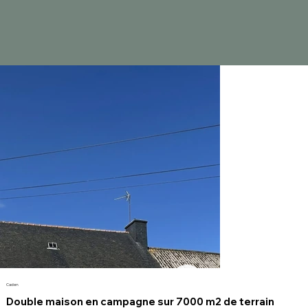
Caden
Double maison en campagne sur 7000 m2 de terrain