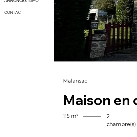
ANNONCES IMMO
CONTACT
Malansac
MAISON
115 m²
2 chambre
Malansac
IMG_4398.jpeg
Maison en
115 m²
2
chambre(s)