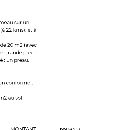
ameau sur un
à 22 kms), et à
 de 20 m2 (avec
une grande pièce
é : un préau.
non conforme).
m2 au sol.
MONTANT :
199,500 €