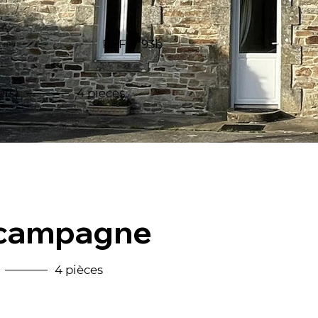
REF
93b
(s)
4 pièces
 campagne
4 pièces